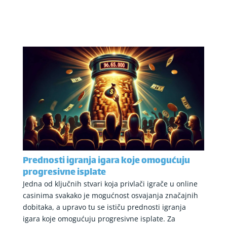
Prednosti igranja igara koje omogućuju
progresivne isplate
Jedna od ključnih stvari koja privlači igrače u online
casinima svakako je mogućnost osvajanja značajnih
dobitaka, a upravo tu se ističu prednosti igranja
igara koje omogućuju progresivne isplate. Za