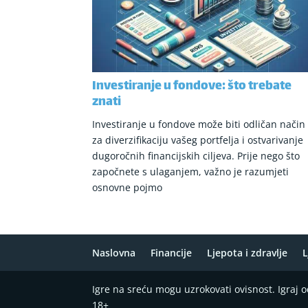
Investiranje u fondove: što trebate
znati
Investiranje u fondove može biti odličan način
za diverzifikaciju vašeg portfelja i ostvarivanje
dugoročnih financijskih ciljeva. Prije nego što
započnete s ulaganjem, važno je razumjeti
osnovne pojmo
Naslovna
Financije
Ljepota i zdravlje
L
Igre na sreću mogu uzrokovati ovisnost. Igraj
18+