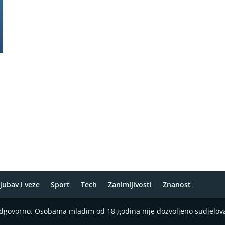
jubav i veze
Sport
Tech
Zanimljivosti
Znanost
 odgovorno. Osobama mlađim od 18 godina nije dozvoljeno sudjelov