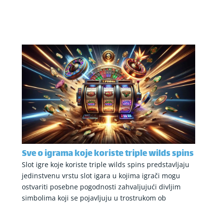
Sve o igrama koje koriste triple wilds spins
Slot igre koje koriste triple wilds spins predstavljaju
jedinstvenu vrstu slot igara u kojima igrači mogu
ostvariti posebne pogodnosti zahvaljujući divljim
simbolima koji se pojavljuju u trostrukom ob