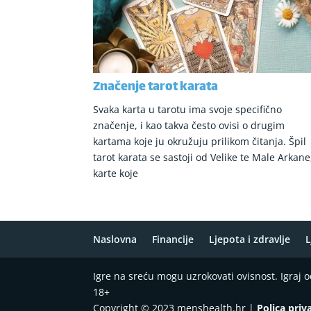
Značenje tarot karata
Svaka karta u tarotu ima svoje specifično
značenje, i kao takva često ovisi o drugim
kartama koje ju okružuju prilikom čitanja. Špil
tarot karata se sastoji od Velike te Male Arkane
karte koje
Naslovna
Financije
Ljepota i zdravlje
L
Igre na sreću mogu uzrokovati ovisnost. Igraj
18+
Copyright © 2023 menshealth.hr |
Polica priv