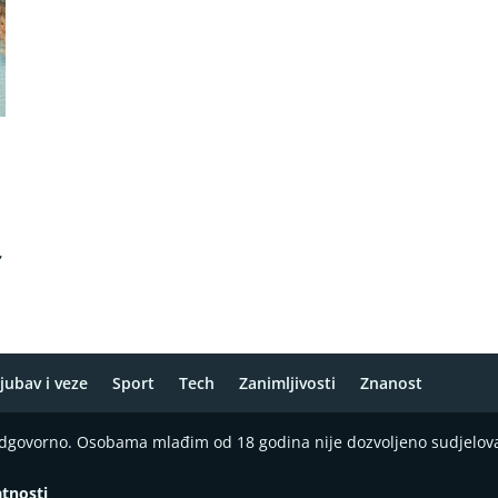
,
jubav i veze
Sport
Tech
Zanimljivosti
Znanost
 odgovorno. Osobama mlađim od 18 godina nije dozvoljeno sudjelov
atnosti