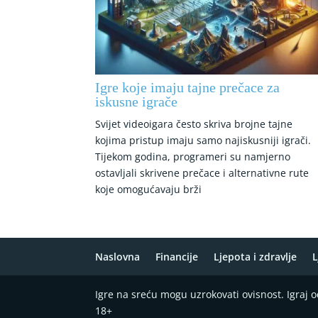
Igre koje imaju tajne prečace za
iskusne igrače
Svijet videoigara često skriva brojne tajne
kojima pristup imaju samo najiskusniji igrači.
Tijekom godina, programeri su namjerno
ostavljali skrivene prečace i alternativne rute
koje omogućavaju brži
Naslovna
Financije
Ljepota i zdravlje
L
Igre na sreću mogu uzrokovati ovisnost. Igraj
18+