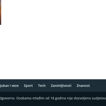
jubav i veze
Sport
Tech
Zanimljivosti
Znanost
 odgovorno. Osobama mlađim od 18 godina nije dozvoljeno sudjelov