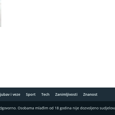
jubav i veze
Sport
Tech
Zanimljivosti
Znanost
 odgovorno. Osobama mlađim od 18 godina nije dozvoljeno sudjelov