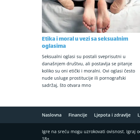
Etika i moral u vezi sa seksualnim
oglasima
Seksualni oglasi su postali sveprisutni u
današnjem društvu, ali postavlja se pitanje
koliko su oni etički i moralni. Ovi oglasi često
nude usluge prostitucije ili pornografski
sadržaj, što otvara mno
Naslovna
Financije
Ljepota i zdravlje
L
Igre na sreću mogu uzrokovati ovisnost. Igraj
18+