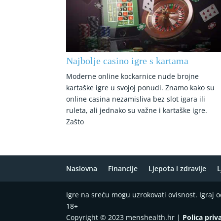
Najbolje casino igre s kartama
Moderne online kockarnice nude brojne
kartaške igre u svojoj ponudi. Znamo kako su
online casina nezamisliva bez slot igara ili
ruleta, ali jednako su važne i kartaške igre.
Zašto
Naslovna
Financije
Ljepota i zdravlje
L
Igre na sreću mogu uzrokovati ovisnost. Igraj
18+
Copyright © 2023 menshealth.hr |
Polica priv