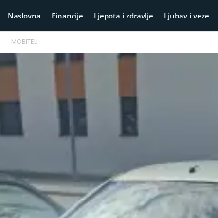
Naslovna
Financije
Ljepota i zdravlje
Ljubav i veze