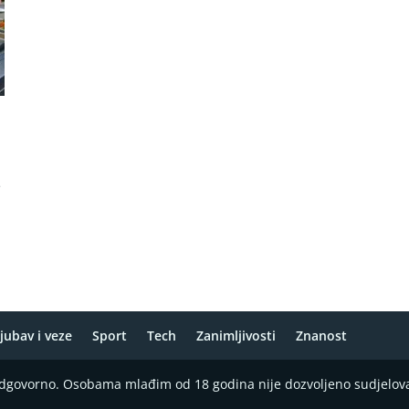
e
jubav i veze
Sport
Tech
Zanimljivosti
Znanost
 odgovorno. Osobama mlađim od 18 godina nije dozvoljeno sudjelov