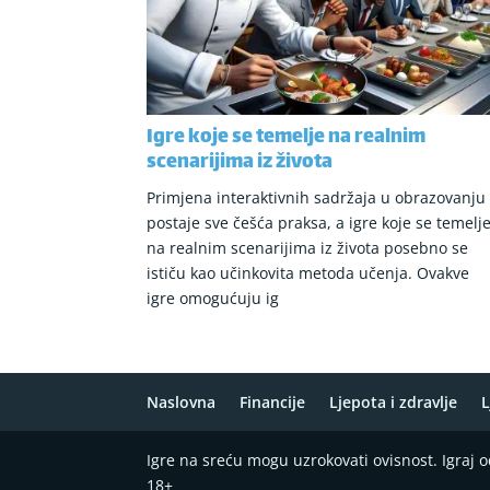
Igre koje se temelje na realnim
scenarijima iz života
Primjena interaktivnih sadržaja u obrazovanju
postaje sve češća praksa, a igre koje se temelj
na realnim scenarijima iz života posebno se
ističu kao učinkovita metoda učenja. Ovakve
igre omogućuju ig
Naslovna
Financije
Ljepota i zdravlje
L
Igre na sreću mogu uzrokovati ovisnost. Igraj
18+