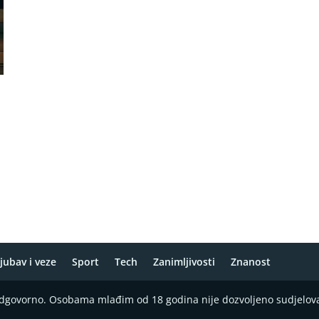
,
jubav i veze
Sport
Tech
Zanimljivosti
Znanost
 odgovorno. Osobama mlađim od 18 godina nije dozvoljeno sudjelov