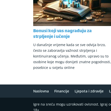
Bonusi koji vas nagrađuju za
strpljenje i učenje
U današnje vrijeme kada se sve odvija brzo,
često se zaboravlja važnost strpljenja i
kontinuiranog učenja. Međutim, upravo su to
osobine koje mogu donijeti znatne pogodnosti
posebice u svijetu online
Naslovna
Financije
Ljepota i zdravlje
L
Igre na sreću mogu uzrokovati ovisnost. Igraj
18+