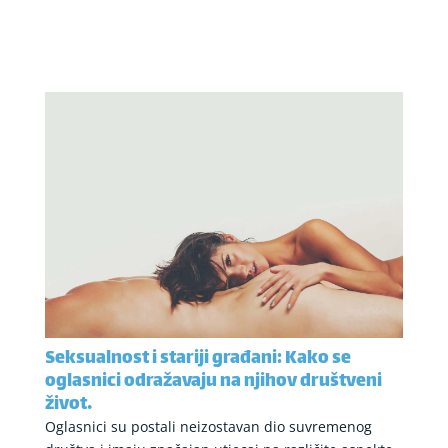
Seksualnost i stariji građani: Kako se
oglasnici odražavaju na njihov društveni
život.
Oglasnici su postali neizostavan dio suvremenog