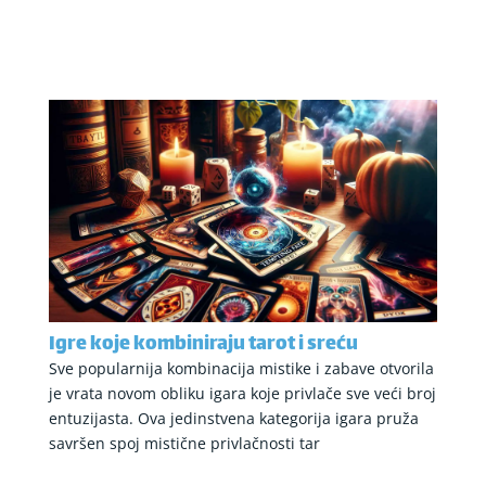
Igre koje kombiniraju tarot i sreću
Sve popularnija kombinacija mistike i zabave otvorila
je vrata novom obliku igara koje privlače sve veći broj
entuzijasta. Ova jedinstvena kategorija igara pruža
savršen spoj mistične privlačnosti tar