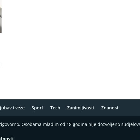
a
e
jubav i veze
Sport
Tech
Zanimljivosti
Znanost
 odgovorno. Osobama mlađim od 18 godina nije dozvoljeno sudjelov
atnosti