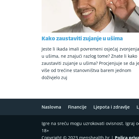
Kako zaustaviti zujanje u ušima
Jeste li ikada imali povremeni osjećaj zvonjenj
u ušima, ne znajući razlog tome? Znate li kako
zaustaviti zujanje u ušima? Procjenjuje se da j
više od trećine stanovništva barem jednom
doživjelo zuj
Naslovna
Financije
Ljepota i zdravlje
L
Igre na sreću mogu uzrokovati ovisnost. Igraj
18+
Copyright © 2023 menshealth.hr |
Polica priv