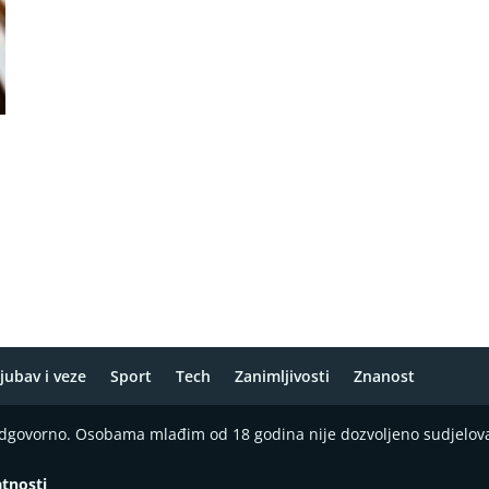
jubav i veze
Sport
Tech
Zanimljivosti
Znanost
 odgovorno. Osobama mlađim od 18 godina nije dozvoljeno sudjelov
atnosti