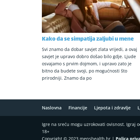
Kako da se simpatija zaljubi u mene
Svi znamo da dobar savjet zlata vrijedi, a ovaj
savjet je upravo dobro došao bilo gdje. Ljude
osvajamo s prvim dojmom, i upravo zato je
bitno da budete svoji, po mogućnosti što
prirodniji. Znamo da po
Naslovna
Financije
Ljepota i zdravlje
L
Igre na sreću mogu uzrokovati ovisnost. Igraj
18+
Copyright © 2023 menshealth.hr |
Polica priv