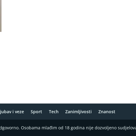
jubav i veze
Sport
Tech
Zanimljivosti
Znanost
 odgovorno. Osobama mlađim od 18 godina nije dozvoljeno sudjelov