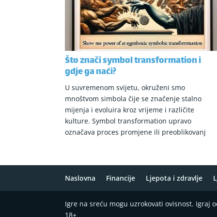
Što znači symbol transformation i
gdje ga naći?
U suvremenom svijetu, okruženi smo
mnoštvom simbola čije se značenje stalno
mijenja i evoluira kroz vrijeme i različite
kulture. Symbol transformation upravo
označava proces promjene ili preoblikovanj
Naslovna
Financije
Ljepota i zdravlje
L
Igre na sreću mogu uzrokovati ovisnost. Igraj
18+