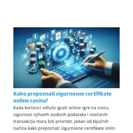
Kako prepoznati sigurnosne certifikate
online casina?
Kada korisnici odluče igrati online igre na sreću,
sigurnost njihovih osobnih podataka i novčanih
transakcija mora biti prioritet. Jedan od ključnih
načina kako prepoznati sigurnosne certifikate onlin