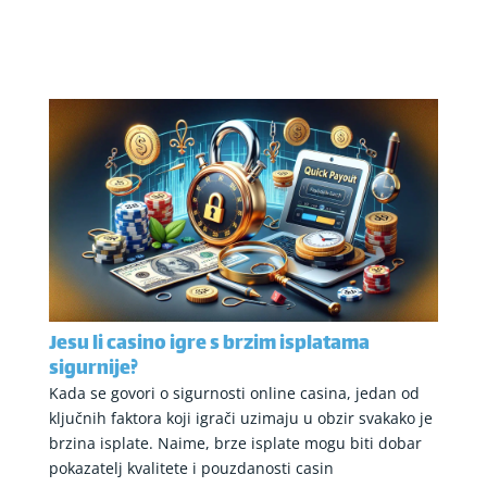
Jesu li casino igre s brzim isplatama
sigurnije?
Kada se govori o sigurnosti online casina, jedan od
ključnih faktora koji igrači uzimaju u obzir svakako je
brzina isplate. Naime, brze isplate mogu biti dobar
pokazatelj kvalitete i pouzdanosti casin