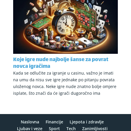
Koje igre nude najbolje šanse za povrat
novca igračima
Kada se odlučite za igranje u casinu, važno je imati
na umu da nisu sve igre jednake po pitanju povrata
uloženog novca. Neke igre nude znatno bolje omjere
isplate, što znači da će igrači dugoročno ima
Naslovna
Financije
Ljepota i zdravlje
Ljubav i veze
Sport
Tech
Zanimljivosti