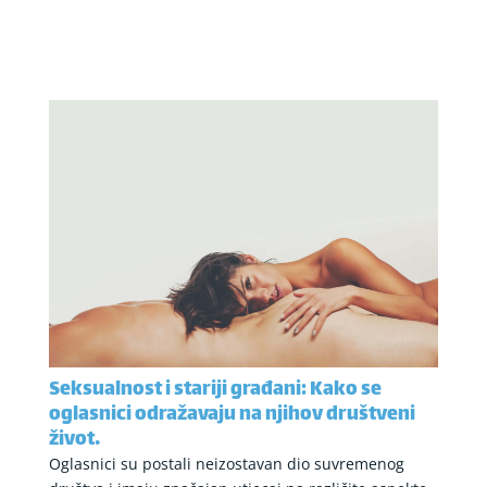
Seksualnost i stariji građani: Kako se
oglasnici odražavaju na njihov društveni
život.
Oglasnici su postali neizostavan dio suvremenog