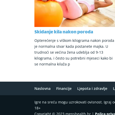
Skidanje kila nakon poroda
Opterećenje s viškom kilograma nakon poroda
je normalna stvar kada postanete majka. U
trudnoći se većina žena udeblja od 9-13
kilograma, i često su potrebni mjeseci kako bi
se normalna kilaža p
Naslovna
Financije
Ljepota i zdravlje
L
Igre na sreću mogu uzrokovati ovisnost. Igraj
18+
Copyright © 2023 menshealth.hr |
Polica priv