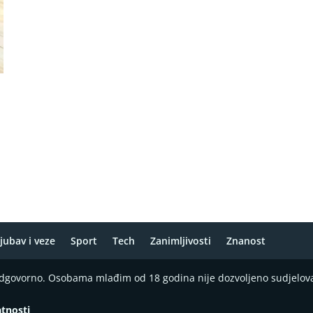
jubav i veze
Sport
Tech
Zanimljivosti
Znanost
 odgovorno. Osobama mlađim od 18 godina nije dozvoljeno sudjelov
atnosti