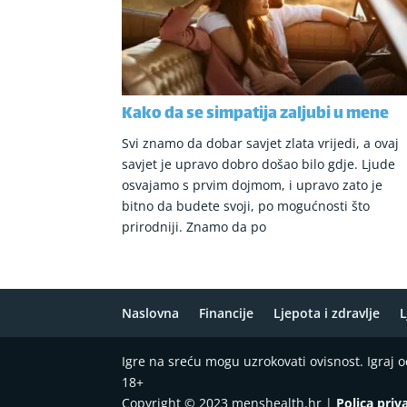
Kako da se simpatija zaljubi u mene
Svi znamo da dobar savjet zlata vrijedi, a ovaj
savjet je upravo dobro došao bilo gdje. Ljude
osvajamo s prvim dojmom, i upravo zato je
bitno da budete svoji, po mogućnosti što
prirodniji. Znamo da po
Naslovna
Financije
Ljepota i zdravlje
L
Igre na sreću mogu uzrokovati ovisnost. Igraj
18+
Copyright © 2023 menshealth.hr |
Polica priv