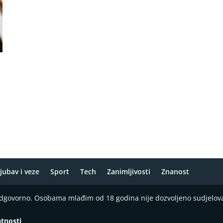
jubav i veze
Sport
Tech
Zanimljivosti
Znanost
 odgovorno. Osobama mlađim od 18 godina nije dozvoljeno sudjelov
atnosti