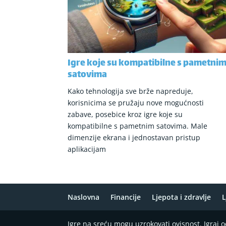
Igre koje su kompatibilne s pametni
satovima
Kako tehnologija sve brže napreduje,
korisnicima se pružaju nove mogućnosti
zabave, posebice kroz igre koje su
kompatibilne s pametnim satovima. Male
dimenzije ekrana i jednostavan pristup
aplikacijam
Naslovna
Financije
Ljepota i zdravlje
L
Igre na sreću mogu uzrokovati ovisnost. Igraj