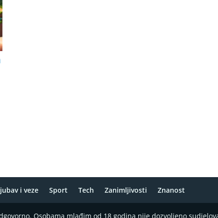
m
jubav i veze
Sport
Tech
Zanimljivosti
Znanost
 odgovorno. Osobama mlađim od 18 godina nije dozvoljeno sudjelov