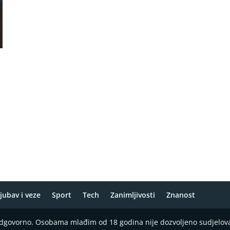
,
jubav i veze
Sport
Tech
Zanimljivosti
Znanost
 odgovorno. Osobama mlađim od 18 godina nije dozvoljeno sudjelov