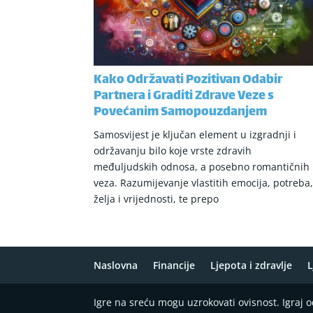
Kako Održavati Pozitivan Odabir
Partnera i Graditi Zdrave Veze s
Povećanim Samopouzdanjem
Samosvijest je ključan element u izgradnji i
održavanju bilo koje vrste zdravih
međuljudskih odnosa, a posebno romantičnih
veza. Razumijevanje vlastitih emocija, potreba
želja i vrijednosti, te prepo
Naslovna
Financije
Ljepota i zdravlje
L
Igre na sreću mogu uzrokovati ovisnost. Igraj