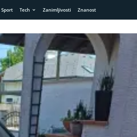
Sport
Tech
Zanimljivosti
Znanost