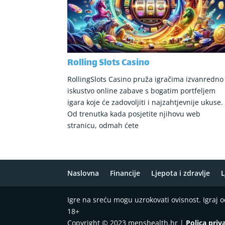
Rolling Slots Casino
RollingSlots Casino pruža igračima izvanredno
iskustvo online zabave s bogatim portfeljem
igara koje će zadovoljiti i najzahtjevnije ukuse.
Od trenutka kada posjetite njihovu web
stranicu, odmah ćete
Naslovna
Financije
Ljepota i zdravlje
L
Igre na sreću mogu uzrokovati ovisnost. Igraj
18+
Copyright © 2023 menshealth.hr |
Polica priv