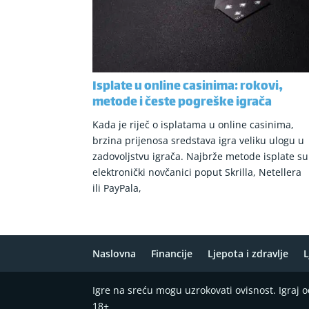
Isplate u online casinima: rokovi,
metode i česte pogreške igrača
Kada je riječ o isplatama u online casinima,
brzina prijenosa sredstava igra veliku ulogu u
zadovoljstvu igrača. Najbrže metode isplate su
elektronički novčanici poput Skrilla, Netellera
ili PayPala,
Naslovna
Financije
Ljepota i zdravlje
L
Igre na sreću mogu uzrokovati ovisnost. Igraj
18+