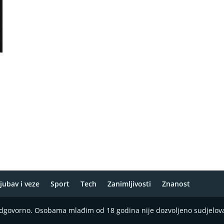
jubav i veze
Sport
Tech
Zanimljivosti
Znanost
 odgovorno. Osobama mlađim od 18 godina nije dozvoljeno sudjelov