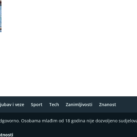
jubav i veze
Sport
Tech
Zanimljivosti
Znanost
 odgovorno. Osobama mlađim od 18 godina nije dozvoljeno sudjelov
atnosti