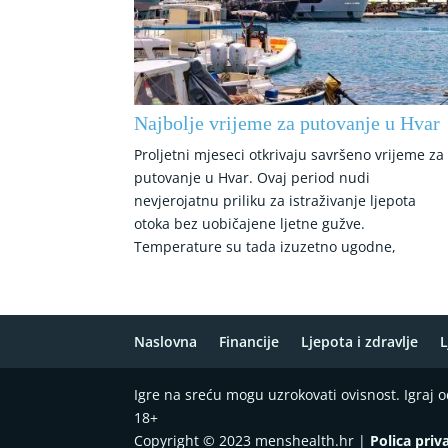
Najbolje vrijeme za putovanje u Hvar
Proljetni mjeseci otkrivaju savršeno vrijeme za
putovanje u Hvar. Ovaj period nudi
nevjerojatnu priliku za istraživanje ljepota
otoka bez uobičajene ljetne gužve.
Temperature su tada izuzetno ugodne,
Naslovna
Financije
Ljepota i zdravlje
L
Igre na sreću mogu uzrokovati ovisnost. Igraj
18+
Copyright © 2023 menshealth.hr |
Polica priv