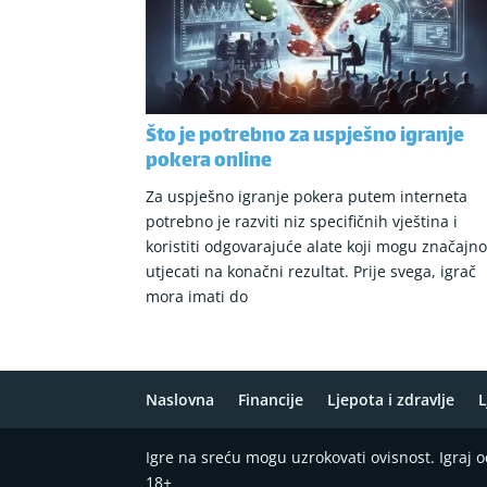
Što je potrebno za uspješno igranje
pokera online
Za uspješno igranje pokera putem interneta
potrebno je razviti niz specifičnih vještina i
koristiti odgovarajuće alate koji mogu značajn
utjecati na konačni rezultat. Prije svega, igrač
mora imati do
Naslovna
Financije
Ljepota i zdravlje
L
Igre na sreću mogu uzrokovati ovisnost. Igraj
18+