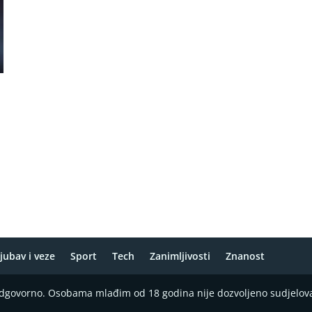
o
jubav i veze
Sport
Tech
Zanimljivosti
Znanost
 odgovorno. Osobama mlađim od 18 godina nije dozvoljeno sudjelov