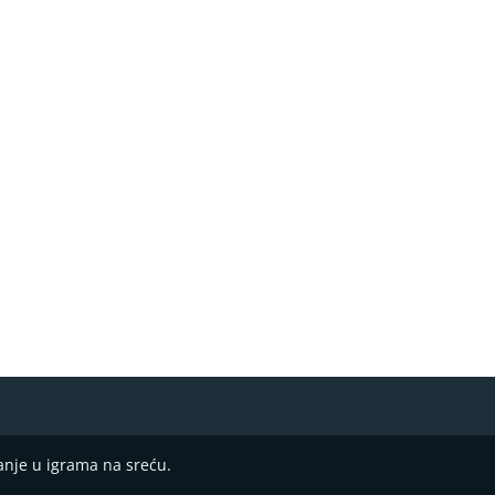
anje u igrama na sreću.