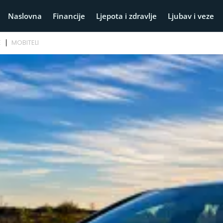
Naslovna
Financije
Ljepota i zdravlje
Ljubav i veze