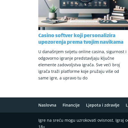
Casino softver koji personalizira
upozorenja prema tvojim navikama
U današnjem svijetu online casina, sigurnost i
odgovorno igranje predstavljaju ključne
elemente zadovoljstva igrača. Sve veći broj
igrača traži platforme koje pružaju više od
same igre, a upravo tu do
Naslovna
Financije
Ljepota i zdravlje
L
Igre na sreću mogu uzrokovati ovisnost. Igraj
18+