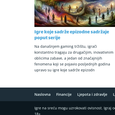
Igre koje sadrže epizodne sadržaje
poput serije
Na današnjem gaming tržištu, igrači
konstantno tragaju za drugačijim, inovativnim
oblicima zabave, a jedan od značajnijih
fenomena koji se pojavio posljednjih godina
upravo su igre koje sadrže epizodn
Naslovna
Financije
Ljepota i zdravlje
L
Igre na sreću mogu uzrokovati ovisnost. Igraj
18+