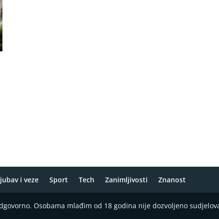
jubav i veze
Sport
Tech
Zanimljivosti
Znanost
 odgovorno. Osobama mlađim od 18 godina nije dozvoljeno sudjelov