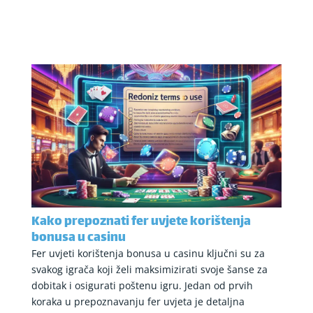
Kako prepoznati fer uvjete korištenja
bonusa u casinu
Fer uvjeti korištenja bonusa u casinu ključni su za
svakog igrača koji želi maksimizirati svoje šanse za
dobitak i osigurati poštenu igru. Jedan od prvih
koraka u prepoznavanju fer uvjeta je detaljna