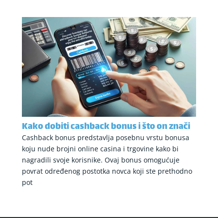
Kako dobiti cashback bonus i što on znači
Cashback bonus predstavlja posebnu vrstu bonusa
koju nude brojni online casina i trgovine kako bi
nagradili svoje korisnike. Ovaj bonus omogućuje
povrat određenog postotka novca koji ste prethodno
pot