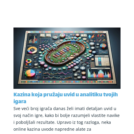
Kazina koja pružaju uvid u analitiku tvojih
igara
Sve veći broj igrača danas želi imati detaljan uvid u
svoj način igre, kako bi bolje razumjeli vlastite navike
i poboljšali rezultate. Upravo iz tog razloga, neka
online kazina uvode napredne alate za