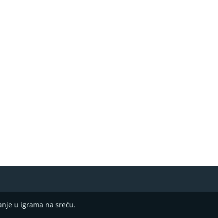
anje u igrama na sreću.