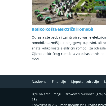
Koliko košta električni romobil
Odrasla ste osoba i zaintrigirao vas je električn
romobil? Razmišljate o njegovoj kupovini, ali n
znate koliko košta električni romobil za odrasle
Cijena električnog romobila za odrasle ovisi o
mod
Naslovna
Financije
Ljepota i zdravlje
L
Igre na sreću mogu uzrokovati ovisnost. Igraj
18+
Copyright © 2023 menshealth.hr |
Polica priv