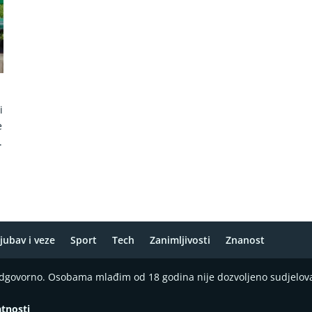
i
e
.
jubav i veze
Sport
Tech
Zanimljivosti
Znanost
 odgovorno. Osobama mlađim od 18 godina nije dozvoljeno sudjelov
atnosti