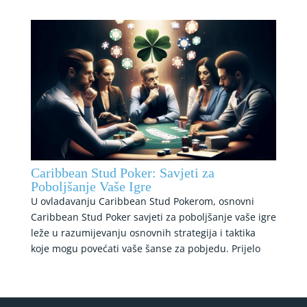
Caribbean Stud Poker: Savjeti za
Poboljšanje Vaše Igre
U ovladavanju Caribbean Stud Pokerom, osnovni
Caribbean Stud Poker savjeti za poboljšanje vaše igre
leže u razumijevanju osnovnih strategija i taktika
koje mogu povećati vaše šanse za pobjedu. Prijelo