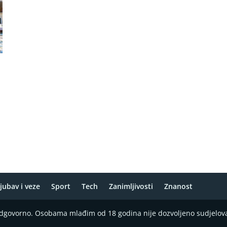
jubav i veze
Sport
Tech
Zanimljivosti
Znanost
 odgovorno. Osobama mlađim od 18 godina nije dozvoljeno sudjelov