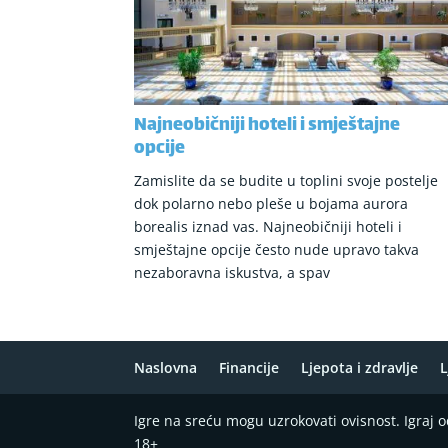
Najneobičniji hoteli i smještajne
opcije
Zamislite da se budite u toplini svoje postelje
dok polarno nebo pleše u bojama aurora
borealis iznad vas. Najneobičniji hoteli i
smještajne opcije često nude upravo takva
nezaboravna iskustva, a spav
Naslovna
Financije
Ljepota i zdravlje
L
Igre na sreću mogu uzrokovati ovisnost. Igraj
18+