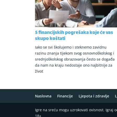
5 financijskih pogrešaka koje će vas
skupo koštati
Iako se svi školujemo i steknemo zavidnu
razinu znanja tijekom svog osnovnoškolskog i
srednjoškolskog obrazovanja često se događa
da nam na kraju nedostaje ono najbitnije za
život
Naslovna
Financije
Ljepota i zdravlje
L
Igre na sreću mogu uzrokovati ovisnost. Igraj
18+