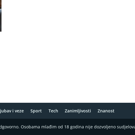
jubav i veze
Sport
Tech
Zanimljivosti
Znanost
 odgovorno. Osobama mlađim od 18 godina nije dozvoljeno sudjelov