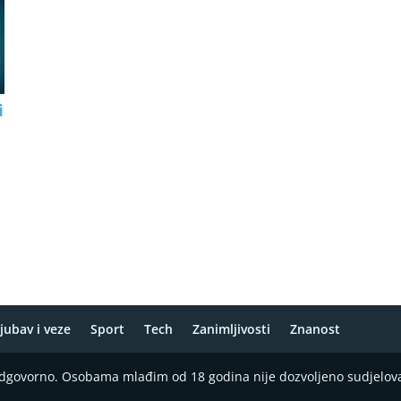
i
jubav i veze
Sport
Tech
Zanimljivosti
Znanost
 odgovorno. Osobama mlađim od 18 godina nije dozvoljeno sudjelov