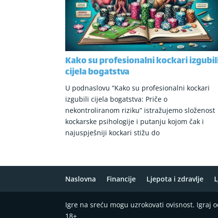
Kako su profesionalni kockari izgubil
cijela bogatstva
U podnaslovu “Kako su profesionalni kockari
izgubili cijela bogatstva: Priče o
nekontroliranom riziku” istražujemo složenost
kockarske psihologije i putanju kojom čak i
najuspješniji kockari stižu do
Naslovna
Financije
Ljepota i zdravlje
L
Igre na sreću mogu uzrokovati ovisnost. Igraj
18+