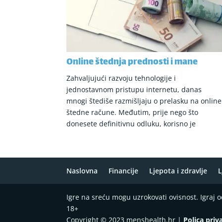
Online štednja prednosti i mane
Zahvaljujući razvoju tehnologije i
jednostavnom pristupu internetu, danas
mnogi štediše razmišljaju o prelasku na online
štedne račune. Međutim, prije nego što
donesete definitivnu odluku, korisno je
Naslovna
Financije
Ljepota i zdravlje
L
Igre na sreću mogu uzrokovati ovisnost. Igraj
18+
Copyright © 2023 menshealth.hr |
Polica priv