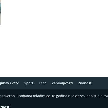
jubav i veze
Sport
Tech
Zanimljivosti
Znanost
 odgovorno. Osobama mlađim od 18 godina nije dozvoljeno sudjelov
atnosti