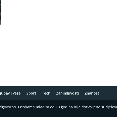
jubav i veze
Sport
Tech
Zanimljivosti
Znanost
 odgovorno. Osobama mlađim od 18 godina nije dozvoljeno sudjelov