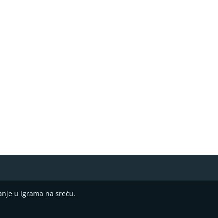
anje u igrama na sreću.