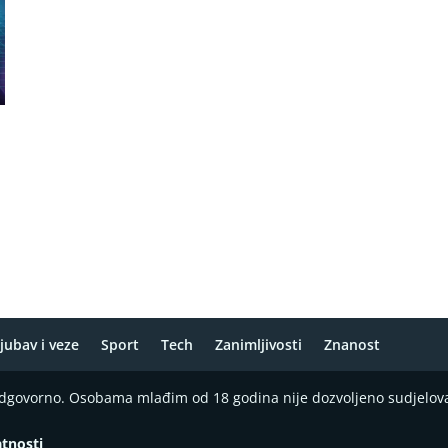
jubav i veze
Sport
Tech
Zanimljivosti
Znanost
 odgovorno. Osobama mlađim od 18 godina nije dozvoljeno sudjelov
atnosti