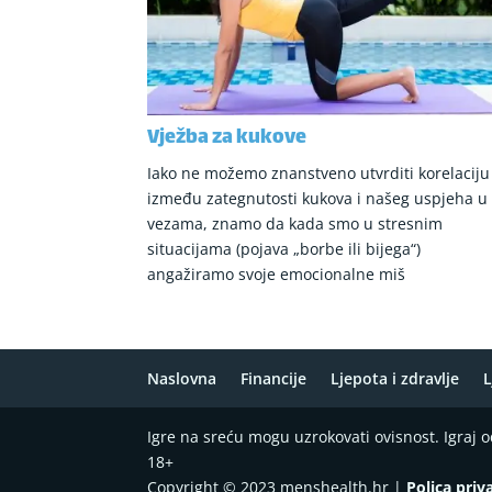
Vježba za kukove
Iako ne možemo znanstveno utvrditi korelaciju
između zategnutosti kukova i našeg uspjeha u
vezama, znamo da kada smo u stresnim
situacijama (pojava „borbe ili bijega“)
angažiramo svoje emocionalne miš
Naslovna
Financije
Ljepota i zdravlje
L
Igre na sreću mogu uzrokovati ovisnost. Igraj
18+
Copyright © 2023 menshealth.hr |
Polica priv