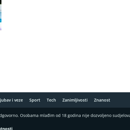
jubav i veze
Sport
Tech
Zanimljivosti
Znanost
 odgovorno. Osobama mlađim od 18 godina nije dozvoljeno sudjelov
atnosti