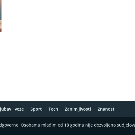
jubav i veze
Sport
Tech
Zanimljivosti
Znanost
 odgovorno. Osobama mlađim od 18 godina nije dozvoljeno sudjelov