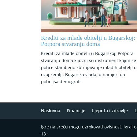
Krediti za mlade obitelji u Bugarskoj:
Potpora stvaranju doma
Krediti za mlade obitelji u Bugarskoj: Potpora
stvaranju doma ključni su instrument kojim se
potiče stambeno zbrinjavanje mladih obitelji u
ovoj zemlji. Bugarska vlada, u namjeri da
poboljša demografs
Naslovna
Financije
Ljepota i zdravlje
L
Igre na sreću mogu uzrokovati ovisnost. Igraj
18+