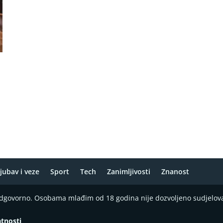
jubav i veze
Sport
Tech
Zanimljivosti
Znanost
 odgovorno. Osobama mlađim od 18 godina nije dozvoljeno sudjelov
atnosti