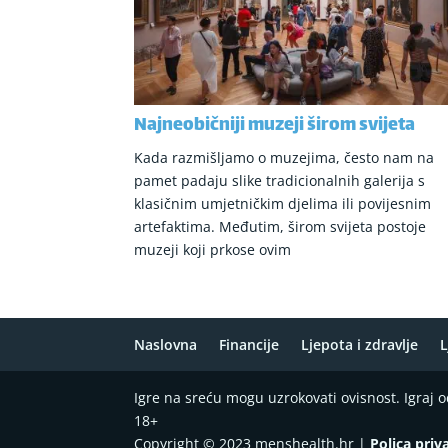
Najneobičniji muzeji širom svijeta
Kada razmišljamo o muzejima, često nam na
pamet padaju slike tradicionalnih galerija s
klasičnim umjetničkim djelima ili povijesnim
artefaktima. Međutim, širom svijeta postoje
muzeji koji prkose ovim
Naslovna
Financije
Ljepota i zdravlje
L
Igre na sreću mogu uzrokovati ovisnost. Igraj
18+
Copyright © 2023 menshealth.hr |
Polica priv