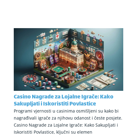
Casino Nagrade za Lojalne Igrače: Kako
Sakupljati i Iskoristiti Povlastice
Programi vjernosti u casinima osmišljeni su kako bi
nagrađivali igrače za njihovu odanost i česte posjete.
Casino Nagrade za Lojalne Igrače: Kako Sakupljati i
Iskoristiti Povlastice, ključni su elemen