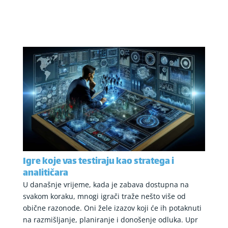
Igre koje vas testiraju kao stratega i
analitičara
U današnje vrijeme, kada je zabava dostupna na
svakom koraku, mnogi igrači traže nešto više od
obične razonode. Oni žele izazov koji će ih potaknuti
na razmišljanje, planiranje i donošenje odluka. Upr