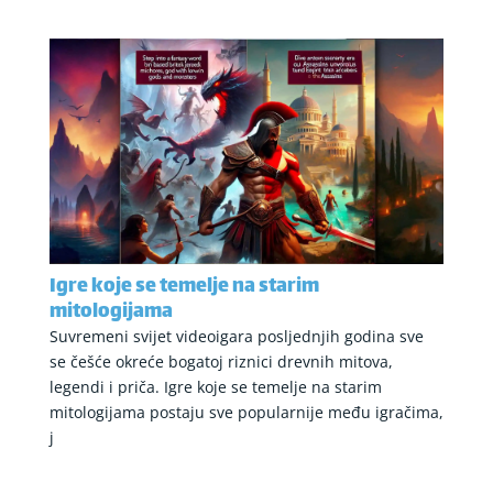
Igre koje se temelje na starim
mitologijama
Suvremeni svijet videoigara posljednjih godina sve
se češće okreće bogatoj riznici drevnih mitova,
legendi i priča. Igre koje se temelje na starim
mitologijama postaju sve popularnije među igračima,
j