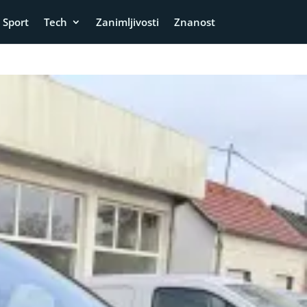
Sport
Tech
Zanimljivosti
Znanost