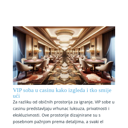
VIP soba u casinu kako izgleda i tko smije
ući
Za razliku od običnih prostorija za igranje, VIP sobe u
casinu predstavljaju vrhunac luksuza, privatnosti i
ekskluzivnosti. Ove prostorije dizajnirane su s
posebnom pažnjom prema detaljima, a svaki el