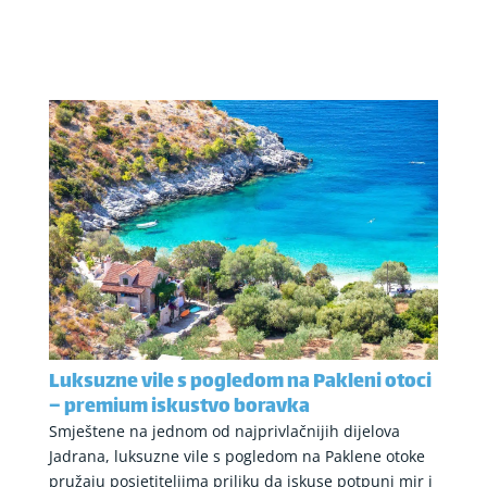
Luksuzne vile s pogledom na Pakleni otoci
– premium iskustvo boravka
Smještene na jednom od najprivlačnijih dijelova
Jadrana, luksuzne vile s pogledom na Paklene otoke
pružaju posjetiteljima priliku da iskuse potpuni mir i