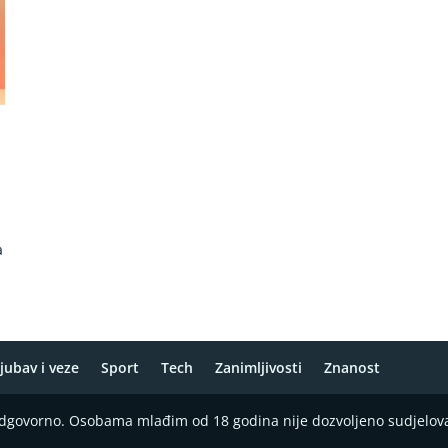
a
jubav i veze
Sport
Tech
Zanimljivosti
Znanost
 odgovorno. Osobama mlađim od 18 godina nije dozvoljeno sudjelov