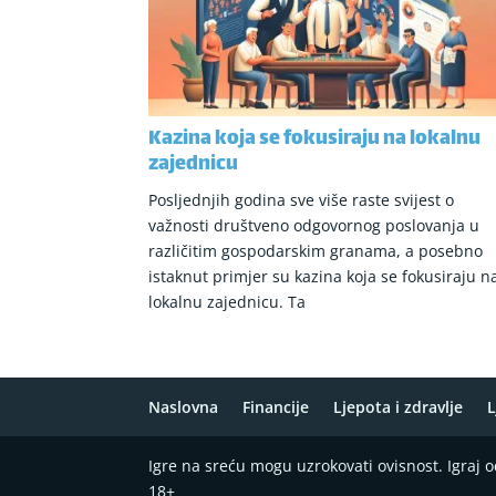
Kazina koja se fokusiraju na lokalnu
zajednicu
Posljednjih godina sve više raste svijest o
važnosti društveno odgovornog poslovanja u
različitim gospodarskim granama, a posebno
istaknut primjer su kazina koja se fokusiraju n
lokalnu zajednicu. Ta
Naslovna
Financije
Ljepota i zdravlje
L
Igre na sreću mogu uzrokovati ovisnost. Igraj
18+