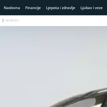
Naslovna
Financije
Ljepota i zdravlje
Ljubav i veze